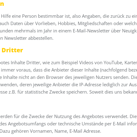
en
ilfe eine Person bestimmbar ist, also Angaben, die zurück zu e
auch Daten über Vorlieben, Hobbies, Mitgliedschaften oder we
nden mehrmals im Jahr in einem E-Mail-Newsletter über Neuigke
n Newsletter abbestellen.
 Dritter
tes Inhalte Dritter, wie zum Beispiel Videos von YouTube, Kart
mer voraus, dass die Anbieter dieser Inhalte (nachfolgend bezeic
Inhalte nicht an den Browser des jeweiligen Nutzers senden. Die I
rwenden, deren jeweilige Anbieter die IP-Adresse lediglich zur Au
resse z.B. für statistische Zwecke speichern. Soweit dies uns bekann
erden für die Zwecke der Nutzung des Angebotes verwendet. Die
 des Angebotsumfangs oder technische Umstände per E-Mail info
. Dazu gehören Vornamen, Name, E-Mail Adresse.