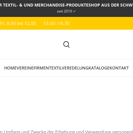
R TEXTIL- & UND MERCHANDISE-PRODUKTESHOP AUS DER SCHW
seit 2010 ✓
 Fr: 8.00 bis 12.00
13.00 -16.30
HOME
VEREINE
FIRMEN
TEXTILVEREDELUNG
KATALOGE
KONTAKT
, den Umfang und Zwecke der Erhebung und Verwendung personenb