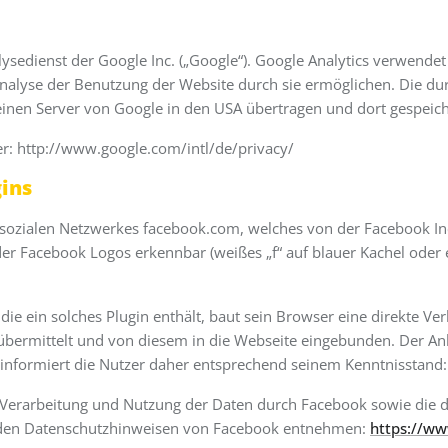
sedienst der Google Inc. („Google“). Google Analytics verwendet s
nalyse der Benutzung der Website durch sie ermöglichen. Die d
einen Server von Google in den USA übertragen und dort gespeich
er: http://www.google.com/intl/de/privacy/
ins
 sozialen Netzwerkes facebook.com, welches von der Facebook Inc.
 der Facebook Logos erkennbar (weißes „f“ auf blauer Kachel ode
die ein solches Plugin enthält, baut sein Browser eine direkte V
übermittelt und von diesem in die Webseite eingebunden. Der Anb
d informiert die Nutzer daher entsprechend seinem Kenntnisstand:
erarbeitung und Nutzung der Daten durch Facebook sowie die di
e den Datenschutzhinweisen von Facebook entnehmen:
https://ww